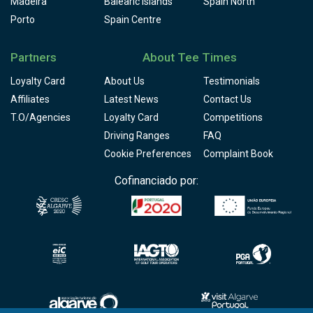
Madeira
Balearic Islands
Spain North
Porto
Spain Centre
Partners
About Tee Times
Loyalty Card
About Us
Testimonials
Affiliates
Latest News
Contact Us
T.O/Agencies
Loyalty Card
Competitions
Driving Ranges
FAQ
Cookie Preferences
Complaint Book
Cofinanciado por: